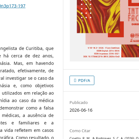
10n3p173-197
ngelista de Curitiba, que
 há cerca de dez anos,
anásia. Mas, em havendo
ratado, efetivamente, de
al investigar se o caso da
PDF/A
ásia e, como objetivos
 utilizados em relação ao
mídia ao caso da médica
Publicado
 demonstrar como a falsa
2026-06-16
 médicas, a ausência de
ntes e familiares e a
a vida refletem em casos
Como Citar
gráfica. Como resultado, o
Cioatto, R. M., & Rodrigues, S. C. A. (2026). 