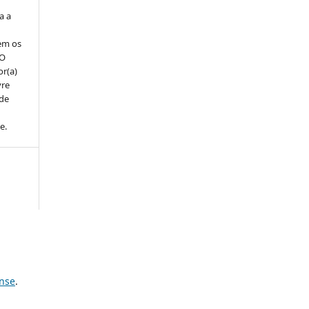
a a
em os
 O
or(a)
vre
 de
e.
ense
.