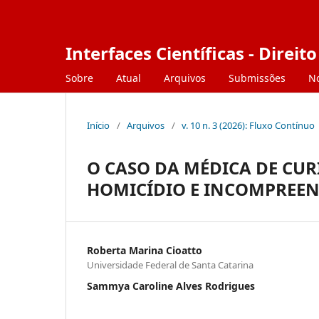
Interfaces Científicas - Direito
Sobre
Atual
Arquivos
Submissões
No
Início
/
Arquivos
/
v. 10 n. 3 (2026): Fluxo Contínuo
O CASO DA MÉDICA DE CUR
HOMICÍDIO E INCOMPREEN
Roberta Marina Cioatto
Universidade Federal de Santa Catarina
Sammya Caroline Alves Rodrigues