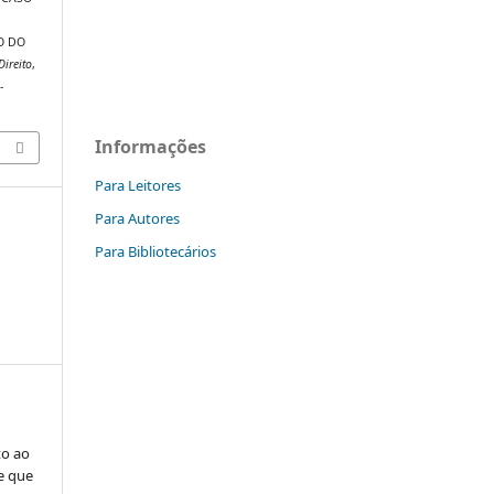
O DO
Direito
,
-
Informações
Para Leitores
Para Autores
Para Bibliotecários
to ao
e que