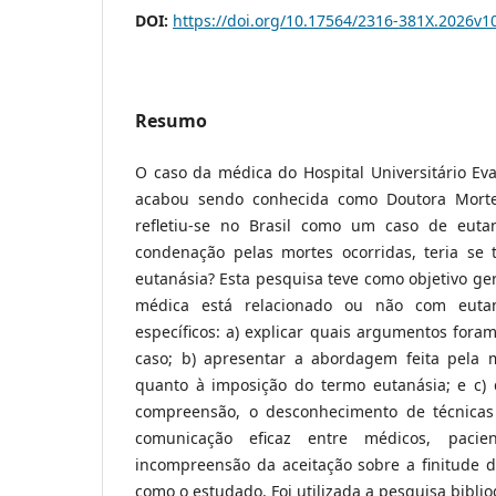
DOI:
https://doi.org/10.17564/2316-381X.2026v
Resumo
O caso da médica do Hospital Universitário Eva
acabou sendo conhecida como Doutora Morte
refletiu-se no Brasil como um caso de eut
condenação pelas mortes ocorridas, teria se t
eutanásia? Esta pesquisa teve como objetivo ger
médica está relacionado ou não com eutan
específicos: a) explicar quais argumentos foram
caso; b) apresentar a abordagem feita pela 
quanto à imposição do termo eutanásia; e c)
compreensão, o desconhecimento de técnicas
comunicação eficaz entre médicos, pacie
incompreensão da aceitação sobre a finitude d
como o estudado. Foi utilizada a pesquisa biblio