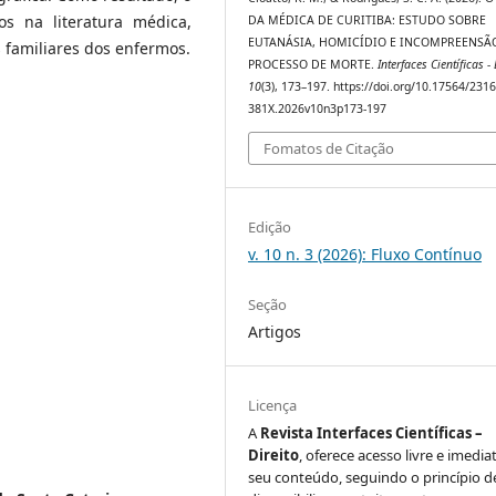
s na literatura médica,
DA MÉDICA DE CURITIBA: ESTUDO SOBRE
EUTANÁSIA, HOMICÍDIO E INCOMPREENSÃ
 familiares dos enfermos.
PROCESSO DE MORTE.
Interfaces Científicas - 
10
(3), 173–197. https://doi.org/10.17564/2316
381X.2026v10n3p173-197
Fomatos de Citação
Edição
v. 10 n. 3 (2026): Fluxo Contínuo
Seção
Artigos
Licença
A
Revista Interfaces Científicas –
Direito
, oferece acesso livre e imedia
seu conteúdo, seguindo o princípio d