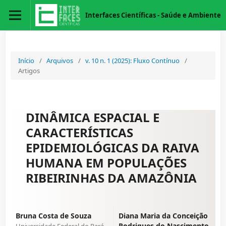
Interfaces Científicas - Saúde e Ambiente
Início
/
Arquivos
/
v. 10 n. 1 (2025): Fluxo Contínuo
/
Artigos
DINÂMICA ESPACIAL E
CARACTERÍSTICAS
EPIDEMIOLÓGICAS DA RAIVA
HUMANA EM POPULAÇÕES
RIBEIRINHAS DA AMAZÔNIA
Bruna Costa de Souza
Diana Maria da Conceição
Rodrigues do Nascimento