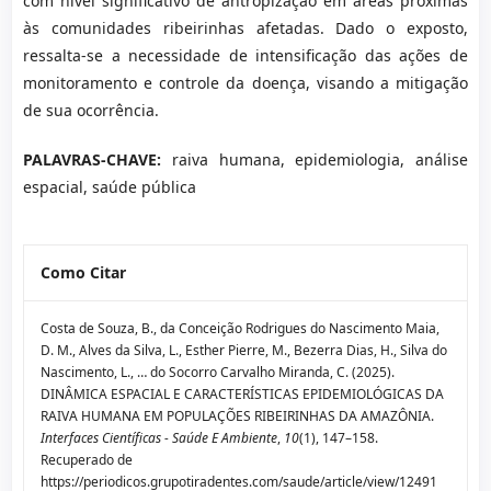
com nível significativo de antropização em áreas próximas
às comunidades ribeirinhas afetadas. Dado o exposto,
ressalta-se a necessidade de intensificação das ações de
monitoramento e controle da doença, visando a mitigação
de sua ocorrência.
PALAVRAS-CHAVE:
raiva humana, epidemiologia, análise
espacial, saúde pública
Como Citar
Costa de Souza, B., da Conceição Rodrigues do Nascimento Maia,
D. M., Alves da Silva, L., Esther Pierre, M., Bezerra Dias, H., Silva do
Nascimento, L., … do Socorro Carvalho Miranda, C. (2025).
DINÂMICA ESPACIAL E CARACTERÍSTICAS EPIDEMIOLÓGICAS DA
RAIVA HUMANA EM POPULAÇÕES RIBEIRINHAS DA AMAZÔNIA.
Interfaces Científicas - Saúde E Ambiente
,
10
(1), 147–158.
Recuperado de
https://periodicos.grupotiradentes.com/saude/article/view/12491